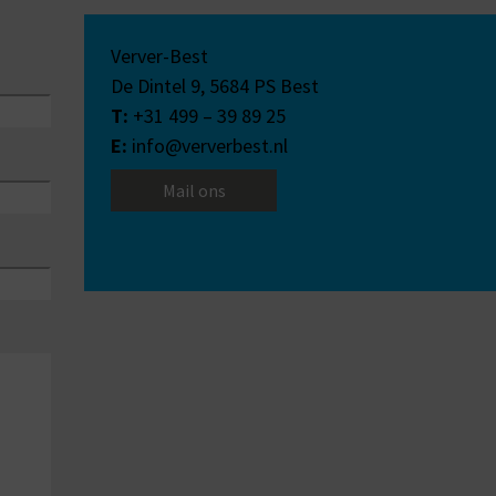
Verver-Best
De Dintel 9,
5684 PS
Best
T:
+31 499 – 39 89 25
E:
info@ververbest.nl
Mail ons