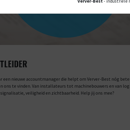
Verver-Best
- industriële
TLEIDER
aar een nieuwe accountmanager die helpt om Verver-Best nóg beter 
n ons te vinden. Van installateurs tot machinebouwers en van log
ignalisatie, veiligheid en zichtbaarheid. Help jij ons mee?