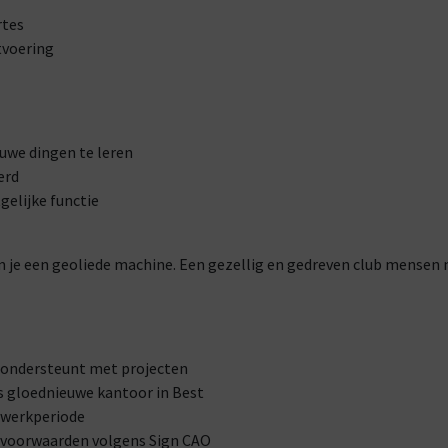
rtes
tvoering
euwe dingen te leren
erd
gelijke functie
 je een geoliede machine. Een gezellig en gedreven club mensen m
 ondersteunt met projecten
ns gloednieuwe kantoor in Best
inwerkperiode
svoorwaarden volgens Sign CAO