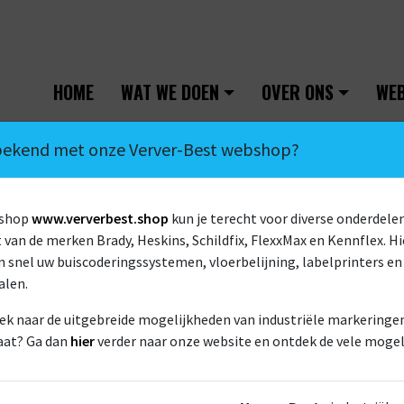
HOME
WAT WE DOEN
OVER ONS
WE
 bekend met onze Verver-Best webshop?
bshop
www.ververbest.shop
kun je terecht voor diverse onderdelen
van de merken Brady, Heskins, Schildfix, FlexxMax en Kennflex. Hi
 snel uw buiscoderingssystemen, vloerbelijning, labelprinters en
alen.
ACCOUNTMANAGER /
ek naar de uitgebreide mogelijkheden van industriële markeringen 
aat? Ga dan
hier
verder naar onze website en ontdek de vele mogel
PROJECTLEIDER