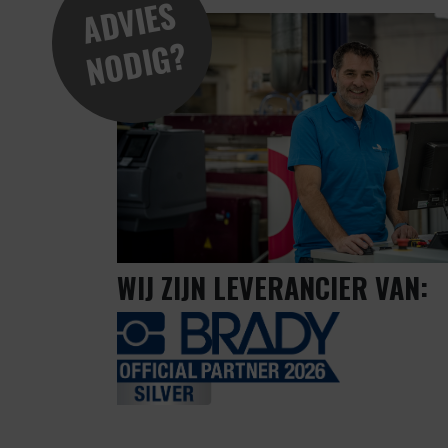
A
D
VI
E
S
N
O
DI
G
?
WIJ ZIJN LEVERANCIER VAN: