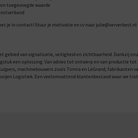
g en toegevoegde waarde
ienstverband
 je in contact! Stuur je motivatie en cv naar julie@ververbest.nl of
het gebied van signalisatie, veiligheid en zichtbaarheid. Dankzij o
stuk een oplossing. Van advies tot ontwerp en van productie tot
 Kuijpers, machinebouwers zoals Tomra en LeGrand, fabrikanten va
ooijen Logistiek. Een veelomvattend klantenbestand waar we trots