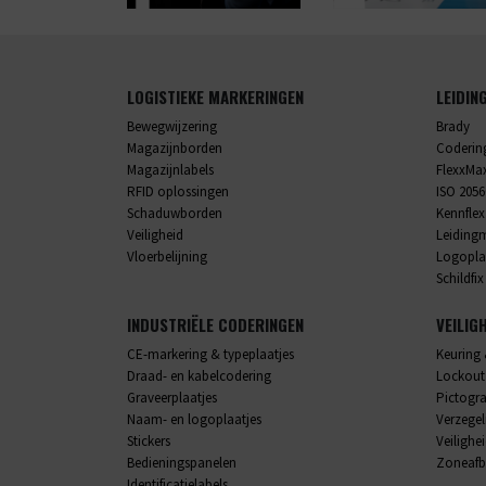
LOGISTIEKE MARKERINGEN
LEIDIN
Bewegwijzering
Brady
Magazijnborden
Codering
Magazijnlabels
FlexxMa
RFID oplossingen
ISO 2056
Schaduwborden
Kennflex
Veiligheid
Leiding
Vloerbelijning
Logopla
Schildfix
INDUSTRIËLE CODERINGEN
VEILIG
CE-markering & typeplaatjes
Keuring 
Draad- en kabelcodering
Lockout
Graveerplaatjes
Pictog
Naam- en logoplaatjes
Verzege
Stickers
Veilighe
Bedieningspanelen
Zoneafb
Identificatielabels