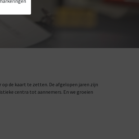
 markeringen
op de kaart te zetten. De afgelopen jaren zijn
istieke centra tot aannemers. En we groeien