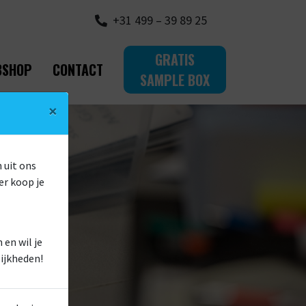
+31 499 – 39 89 25
GRATIS
BSHOP
CONTACT
SAMPLE BOX
×
 uit ons
er koop je
en wil je
ijkheden!