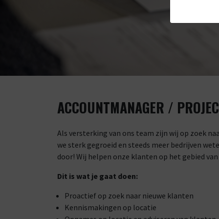
ACCOUNTMANAGER / PROJEC
Als versterking van ons team zijn wij op zoek n
we sterk gegroeid en steeds meer bedrijven wete
door! Wij helpen onze klanten op het gebied van s
Dit is wat je gaat doen:
Proactief op zoek naar nieuwe klanten
Kennismakingen op locatie