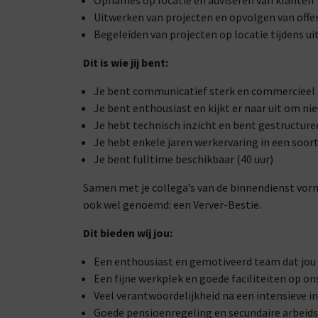
Opnames op locatie en adviseren van klanten
Uitwerken van projecten en opvolgen van offe
Begeleiden van projecten op locatie tijdens ui
Dit is wie jij bent:
Je bent communicatief sterk en commercieel
Je bent enthousiast en kijkt er naar uit om ni
Je hebt technisch inzicht en bent gestructure
Je hebt enkele jaren werkervaring in een soort
Je bent fulltime beschikbaar (40 uur)
Samen met je collega’s van de binnendienst vorm
ook wel genoemd: een Verver-Bestie.
Dit bieden wij jou:
Een enthousiast en gemotiveerd team dat jou
Een fijne werkplek en goede faciliteiten op o
Veel verantwoordelijkheid na een intensieve 
Goede pensioenregeling en secundaire arbeid