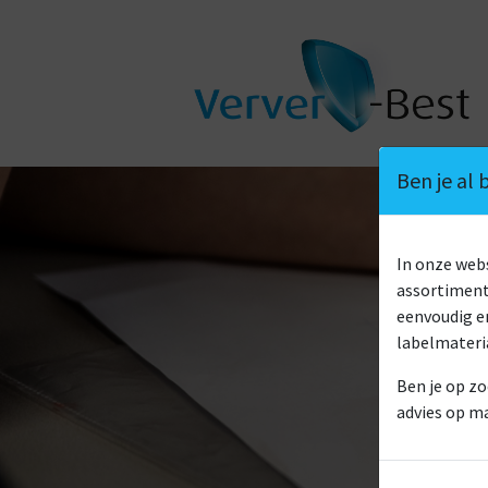
Ben je al
In onze we
assortiment 
eenvoudig en
labelmateri
Ben je op zo
advies op m