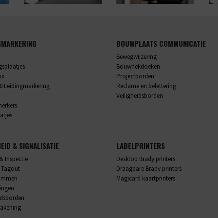
GMARKERING
BOUWPLAATS COMMUNICATIE
Bewegwijzering
splaatjes
Bouwhekdoeken
xx
Projectborden
0 Leidingmarkering
Reclame en belettering
Veiligheidsborden
merkers
atjes
HEID & SIGNALISATIE
LABELPRINTERS
& Inspectie
Desktop Brady printers
 Tagout
Draagbare Brady printers
rammen
Magicard kaartprinters
lingen
idsborden
akening