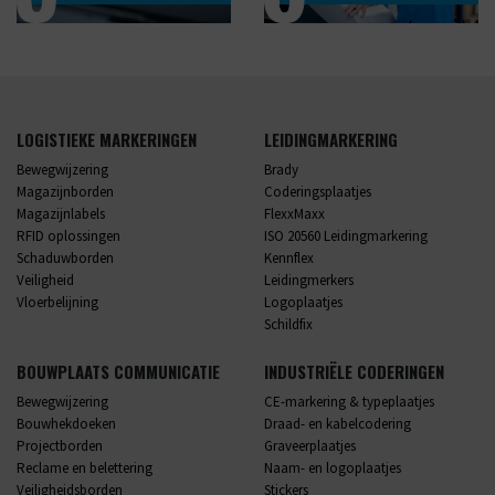
LOGISTIEKE MARKERINGEN
LEIDINGMARKERING
Bewegwijzering
Brady
Magazijnborden
Coderingsplaatjes
Magazijnlabels
FlexxMaxx
RFID oplossingen
ISO 20560 Leidingmarkering
Schaduwborden
Kennflex
Veiligheid
Leidingmerkers
Vloerbelijning
Logoplaatjes
Schildfix
BOUWPLAATS COMMUNICATIE
INDUSTRIËLE CODERINGEN
Bewegwijzering
CE-markering & typeplaatjes
Bouwhekdoeken
Draad- en kabelcodering
Projectborden
Graveerplaatjes
Reclame en belettering
Naam- en logoplaatjes
Veiligheidsborden
Stickers