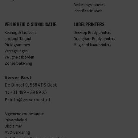
Bedieningspanelen
Identificatielabels
VEILIGHEID & SIGNALISATIE
LABELPRINTERS
Keuring & Inspectie
Desktop Brady printers
Lockout Tagout
Draagbare Brady printers
Pictogrammen
Magicard kaartprinters
Verzegelingen
Veiligheidsborden
Zoneafbakening
Verver-Best
De Dintel 9,
5684 PS
Best
T:
+31 499 – 39 89 25
E:
info@ververbest.nl
Algemene voorwaarden
Privacybeleid
Disclaimer
MVO-verklaring