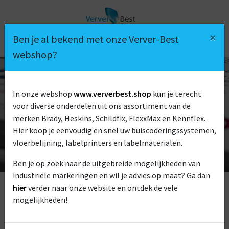
×
Ben je al bekend met onze Verver-Best
webshop?
In onze webshop
www.ververbest.shop
kun je terecht
VEILIGHEID
voor diverse onderdelen uit ons assortiment van de
merken Brady, Heskins, Schildfix, FlexxMax en Kennflex.
Hier koop je eenvoudig en snel uw buiscoderingssystemen,
vloerbelijning, labelprinters en labelmaterialen.
Ben je op zoek naar de uitgebreide mogelijkheden van
industriële markeringen en wil je advies op maat? Ga dan
VEILIGHEID
hier
verder naar onze website en ontdek de vele
mogelijkheden!
Door het dragen van beschermende werkkleding en
veiligheidsschoenen bescherm je de medewerkers maar er