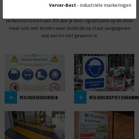
Verver-Best
- industriële markeringen
zijn ook mogelijkheden om het magazijn zelf veiliger te
maken. Geef, net als in het verkeer, duidelijke
verkeersstromen aan. Dit doe je door signalisatie op de vloer
maar ook met borden waar duidelijk op staat aangegeven
wat wel en niet gewenst is.
VEILIGHEIDSBORDEN
VEILIGHEIDSPICTOGRAMM