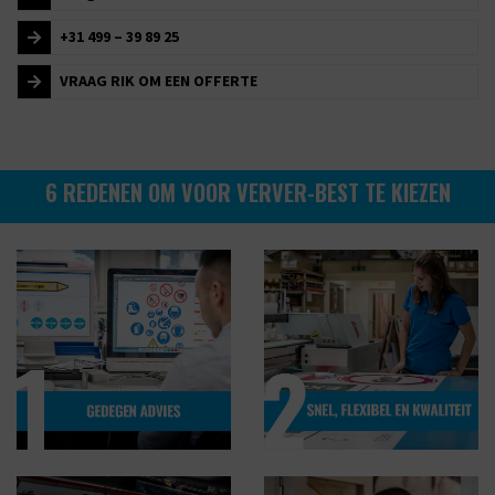
+31 499 – 39 89 25
VRAAG RIK OM EEN OFFERTE
6 REDENEN OM VOOR VERVER-BEST TE KIEZEN