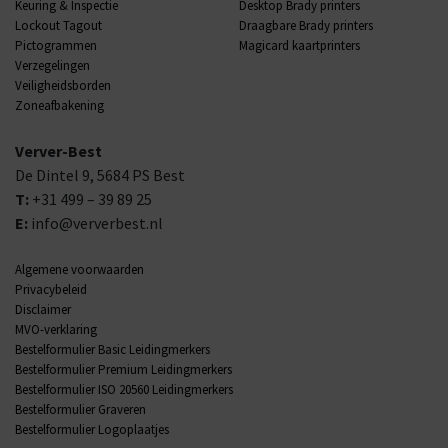
Keuring & Inspectie
Desktop Brady printers
Lockout Tagout
Draagbare Brady printers
Pictogrammen
Magicard kaartprinters
Verzegelingen
Veiligheidsborden
Zoneafbakening
Verver-Best
De Dintel 9,
5684 PS
Best
T:
+31 499 – 39 89 25
E:
info@ververbest.nl
Algemene voorwaarden
Privacybeleid
Disclaimer
MVO-verklaring
Bestelformulier Basic Leidingmerkers
Bestelformulier Premium Leidingmerkers
Bestelformulier ISO 20560 Leidingmerkers
Bestelformulier Graveren
Bestelformulier Logoplaatjes