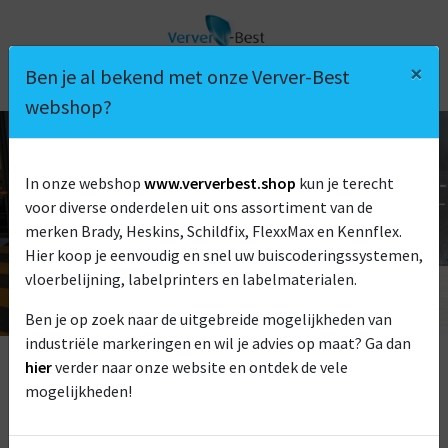
×
Ben je al bekend met onze Verver-Best
webshop?
In onze webshop
www.ververbest.shop
kun je terecht
ZONEAFBAKENING
voor diverse onderdelen uit ons assortiment van de
merken Brady, Heskins, Schildfix, FlexxMax en Kennflex.
Hier koop je eenvoudig en snel uw buiscoderingssystemen,
vloerbelijning, labelprinters en labelmaterialen.
Ben je op zoek naar de uitgebreide mogelijkheden van
industriële markeringen en wil je advies op maat? Ga dan
hier
verder naar onze website en ontdek de vele
mogelijkheden!
Om een veilige werkomgeving te creëren is het van groot
belang om bepaalde (gevaarlijke) zones af te bakenen. Met