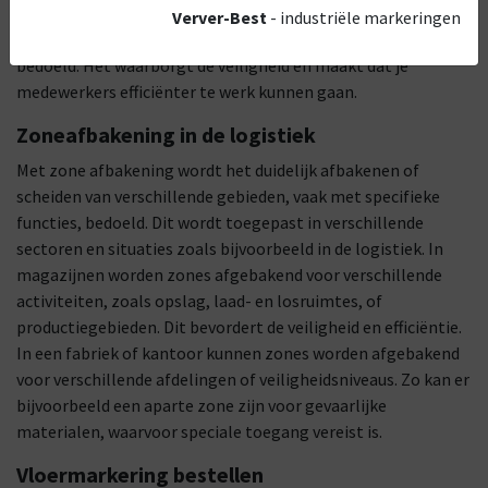
zoneafbakening wordt het duidelijk afbakenen of scheiden
Verver-Best
- industriële markeringen
van verschillende gebieden, vaak met specifieke functies,
bedoeld. Het waarborgt de veiligheid en maakt dat je
medewerkers efficiënter te werk kunnen gaan.
Zoneafbakening in de logistiek
Met zone afbakening wordt het duidelijk afbakenen of
scheiden van verschillende gebieden, vaak met specifieke
functies, bedoeld. Dit wordt toegepast in verschillende
sectoren en situaties zoals bijvoorbeeld in de logistiek. In
magazijnen worden zones afgebakend voor verschillende
activiteiten, zoals opslag, laad- en losruimtes, of
productiegebieden. Dit bevordert de veiligheid en efficiëntie.
In een fabriek of kantoor kunnen zones worden afgebakend
voor verschillende afdelingen of veiligheidsniveaus. Zo kan er
bijvoorbeeld een aparte zone zijn voor gevaarlijke
materialen, waarvoor speciale toegang vereist is.
Vloermarkering bestellen