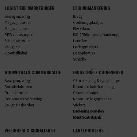
LOGISTIEKE MARKERINGEN
LEIDINGMARKERING
Bewegwijzering
Brady
Magazijnborden
Coderingsplaatjes
Magazijnlabels
FlexxMaxx
RFID oplossingen
ISO 20560 Leidingmarkering
Schaduwborden
Kennflex
Veiligheid
Leidingmerkers
Vloerbelijning
Logoplaatjes
Schildfix
BOUWPLAATS COMMUNICATIE
INDUSTRIËLE CODERINGEN
Bewegwijzering
CE-markering & typeplaatjes
Bouwhekdoeken
Draad- en kabelcodering
Projectborden
Graveerplaatjes
Reclame en belettering
Naam- en logoplaatjes
Veiligheidsborden
Stickers
Bedieningspanelen
Identificatielabels
VEILIGHEID & SIGNALISATIE
LABELPRINTERS