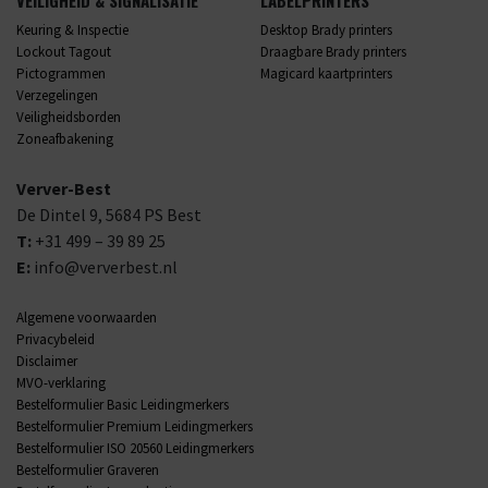
VEILIGHEID & SIGNALISATIE
LABELPRINTERS
Keuring & Inspectie
Desktop Brady printers
Lockout Tagout
Draagbare Brady printers
Pictogrammen
Magicard kaartprinters
Verzegelingen
Veiligheidsborden
Zoneafbakening
Verver-Best
De Dintel 9,
5684 PS
Best
T:
+31 499 – 39 89 25
E:
info@ververbest.nl
Algemene voorwaarden
Privacybeleid
Disclaimer
MVO-verklaring
Bestelformulier Basic Leidingmerkers
Bestelformulier Premium Leidingmerkers
Bestelformulier ISO 20560 Leidingmerkers
Bestelformulier Graveren