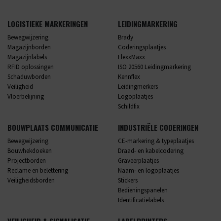
LOGISTIEKE MARKERINGEN
LEIDINGMARKERING
Bewegwijzering
Brady
Magazijnborden
Coderingsplaatjes
Magazijnlabels
FlexxMaxx
RFID oplossingen
ISO 20560 Leidingmarkering
Schaduwborden
Kennflex
Veiligheid
Leidingmerkers
Vloerbelijning
Logoplaatjes
Schildfix
BOUWPLAATS COMMUNICATIE
INDUSTRIËLE CODERINGEN
Bewegwijzering
CE-markering & typeplaatjes
Bouwhekdoeken
Draad- en kabelcodering
Projectborden
Graveerplaatjes
Reclame en belettering
Naam- en logoplaatjes
Veiligheidsborden
Stickers
Bedieningspanelen
Identificatielabels