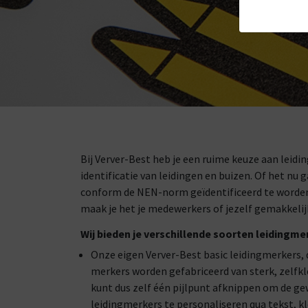
Bij Verver-Best heb je een ruime keuze aan leid
identificatie van leidingen en buizen. Of het nu 
conform de NEN-norm geïdentificeerd te worden.
maak je het je medewerkers of jezelf gemakkel
Wij bieden je verschillende soorten leidingme
Onze eigen Verver-Best basic leidingmerkers, 
merkers worden gefabriceerd van sterk, zelfkle
kunt dus zelf één pijlpunt afknippen om de g
leidingmerkers te personaliseren qua tekst, kl