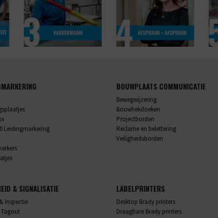
GMARKERING
BOUWPLAATS COMMUNICATIE
Bewegwijzering
splaatjes
Bouwhekdoeken
xx
Projectborden
0 Leidingmarkering
Reclame en belettering
Veiligheidsborden
merkers
atjes
HEID & SIGNALISATIE
LABELPRINTERS
& Inspectie
Desktop Brady printers
 Tagout
Draagbare Brady printers