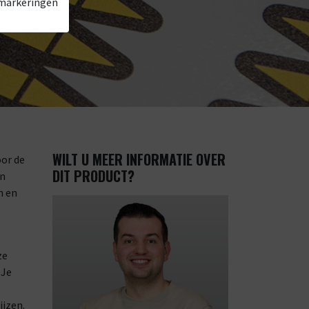
 markeringen
WILT U MEER INFORMATIE OVER
oor de
DIT PRODUCT?
en
n en
ze
 Je
ijzen.