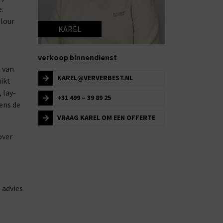
.
olour
KAREL
verkoop binnendienst
 van
KAREL@VERVERBEST.NL
uikt
 lay-
+31 499 – 39 89 25
gens de
VRAAG KAREL OM EEN OFFERTE
over
 advies