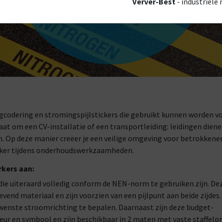
Verver-Best
- industriële
ingcodering en stromingspijlstickers die gebruikt kunnen worden v
gaat om een CV-installatie of een transportleiding: leidingen dien
 Op deze manier creëer je een veilige omgeving voor betrokkene
ijker tijdens onderhoudswerkzaamheden.
rkers aan:
die uiteraard volledig conform de NEN-norm te gebruiken zijn. De
vend materiaal en zijn voorzien van een pijlpunt aan beide zijdes.
ewenste stroomrichting te bepalen. Daarnaast zijn deze budget-
eur en symbool en zijn beschikbaar in 2 maten met vaste staffelpr