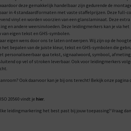
, waardoor deze gemakkelijk handelbaar zijn gedurende de montage
ar in 4 standaardformaten met vaste staffelprijzen. Deze full-c
evend vinyl en worden voorzien van een glanslaminaat. Deze extra
ing en andere weersinvloeden. Deze leidingmerkers kan je via het
n van eigen tekst en GHS-symbolen.
r eigen wens door ons te laten ontwerpen. Wij zijn op de hoogte
m het bepalen van de juiste kleur, tekst en GHS-symbolen die gebr
 personaliseerbaar qua tekst, signaalwoord, symbool, afmeting,
sluitend op vel of stroken leverbaar. Ook voor leidingmerkers vol
cht.
eanroom? Ook daarvoor kan je bij ons terecht! Bekijk onze pagina 
ISO 20560 vindt je
hier
.
lke leidingmarkering het best past bij jouw toepassing? Vraag dan