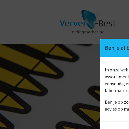
Ben je al
In onze we
assortiment 
eenvoudig en
labelmateri
Ben je op zo
advies op m