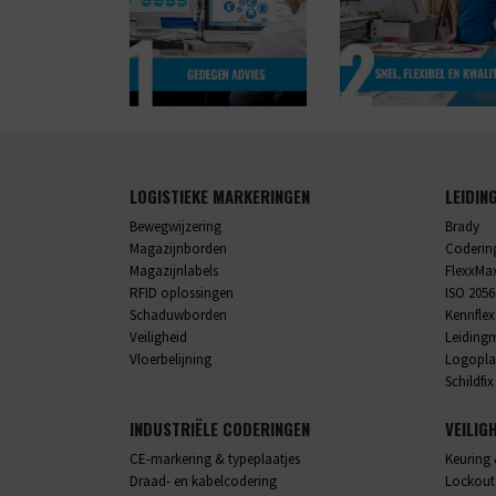
LOGISTIEKE MARKERINGEN
LEIDIN
Bewegwijzering
Brady
Magazijnborden
Codering
Magazijnlabels
FlexxMa
RFID oplossingen
ISO 2056
Schaduwborden
Kennflex
Veiligheid
Leiding
Vloerbelijning
Logopla
Schildfix
INDUSTRIËLE CODERINGEN
VEILIG
CE-markering & typeplaatjes
Keuring 
Draad- en kabelcodering
Lockout