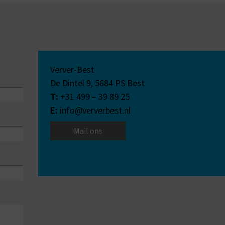
Verver-Best
De Dintel 9,
5684 PS
Best
T:
+31 499 – 39 89 25
E:
info@ververbest.nl
Mail ons