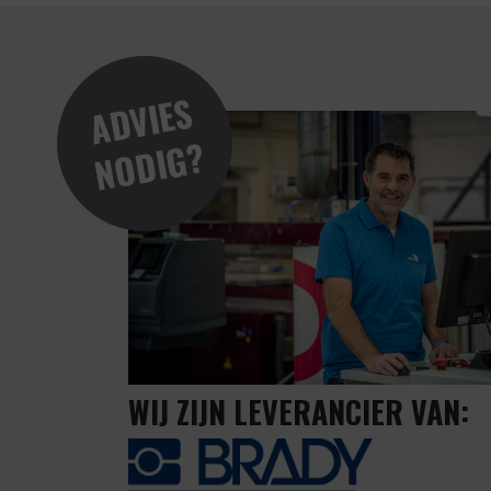
A
D
VI
E
S
N
O
DI
G
?
WIJ ZIJN LEVERANCIER VAN: