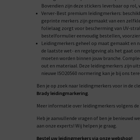
Bovendien zijn deze stickers leverbaar op rol
Verver-Best premium leidingmerkers: beschikba
geprinte merkers zijn gemaakt van een zelfkl
folielaag zorgt voor bescherming van UV-stral
bestelformulier eenvoudig bestellen, voorzie
Leidingmerkers geheel op maat gemaakt en naa
de laatste wet- en regelgeving als het gaat o
moeten worden binnen jouw branche. Compleet
out en materiaal. Deze leidingmerkers zijn uit
nieuwe ISO20560 normering kan je bij ons tere
Ben je op zoek naar leidingmerkers voor in de cl
Brady leidingmarkering
.
Meer informatie over leidingmerkers volgens de 
Heb je aanvullende vragen of ben je benieuwd we
aan onze experts! Wij helpen je graag.
Bestel uw leidingmerkers via onze webshop!