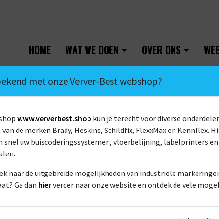
HOME
WAT WE DOEN
OVER ONS
WE
 bekend met onze Verver-Best webshop?
bshop
www.ververbest.shop
kun je terecht voor diverse onderdelen
van de merken Brady, Heskins, Schildfix, FlexxMax en Kennflex. Hi
 snel uw buiscoderingssystemen, vloerbelijning, labelprinters en
alen.
ek naar de uitgebreide mogelijkheden van industriële markeringen 
LEIDINGMERKERS
aat? Ga dan
hier
verder naar onze website en ontdek de vele mogel