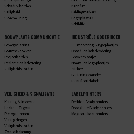
RFID oplossingen
ISO 20560 Leidingmarkering
Schaduwborden
Kennflex
Veiligheid
Leidingmerkers
Vloerbelijning
Logoplaatjes
Schildfix
BOUWPLAATS COMMUNICATIE
INDUSTRIËLE CODERINGEN
Bewegwijzering
CE-markering & typeplaatjes
Bouwhekdoeken
Draad- en kabelcodering
Projectborden
Graveerplaatjes
Reclame en belettering
Naam- en logoplaatjes
Veiligheidsborden
Stickers
Bedieningspanelen
Identificatielabels
VEILIGHEID & SIGNALISATIE
LABELPRINTERS
Keuring & Inspectie
Desktop Brady printers
Lockout Tagout
Draagbare Brady printers
Pictogrammen
Magicard kaartprinters
Verzegelingen
Veiligheidsborden
Zoneafbakening