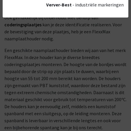
oogopslag te identificeren zijn. Deze identificatie is
Verver-Best
- industriële markeringen
belangrijk voor de veiligheid van betrokkenen, maar werkt
ook gemakkelijk bij onderhoud. Met behulp van
coderingsplaatjes
kan je deze identificatie realiseren. Voor
de bevestiging van deze plaatjes, heb je een FlexxMax
naamplaathouder nodig.
Een geschikte naamplaathouder bieden wij aan van het merk
FlexxMax. In deze houder kan je diverse breedtes
coderingsplaatjes monteren. De hoogte van de bordjes wordt
bepaald door de strip op zijn plaats te duwen, waarbij een
hoogte van 55 tot 200 mm bereikt kan worden. De houders
zijn gemaakt van PBT kunststof, waardoor deze bestand zijn
tegen extreem chemische omstandigheden. Daarnaast is dit
materiaal geschikt voor gebruik tot temperaturen van 200ºC.
De houders kan je eenvoudig zelf, middels een kunststof
spanband met een sluitgesp, op de leiding monteren. Deze
spanband is leverbaar in verschillende lengtes en ook voor
een bijbehorende spantang kan je bij ons terecht.