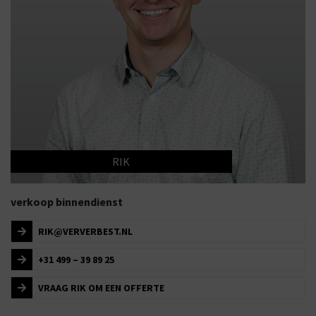
RIK
verkoop binnendienst
RIK@VERVERBEST.NL
+31 499 – 39 89 25
VRAAG RIK OM EEN OFFERTE