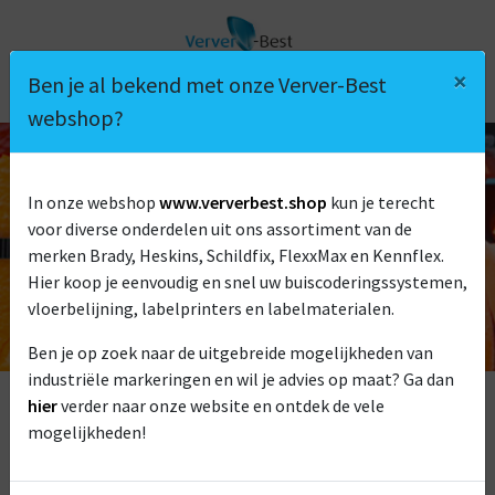
×
Ben je al bekend met onze Verver-Best
webshop?
In onze webshop
www.ververbest.shop
kun je terecht
FLEXXMAX
voor diverse onderdelen uit ons assortiment van de
merken Brady, Heskins, Schildfix, FlexxMax en Kennflex.
Hier koop je eenvoudig en snel uw buiscoderingssystemen,
vloerbelijning, labelprinters en labelmaterialen.
Ben je op zoek naar de uitgebreide mogelijkheden van
industriële markeringen en wil je advies op maat? Ga dan
hier
verder naar onze website en ontdek de vele
mogelijkheden!
Of het nu gaat om een CV-installatie, luchtbehandeling of
industrieel proces: buizen en leidingen moeten in één