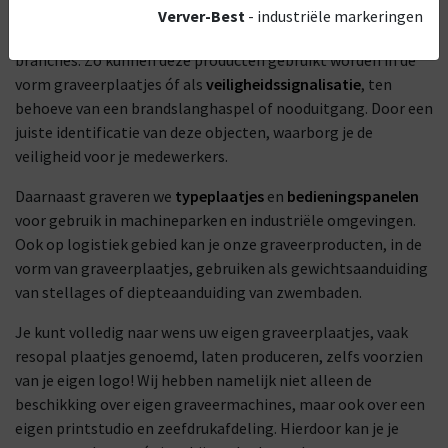
eindeloos. Onze graveerproducten zijn toepasbaar in tal van
Verver-Best
- industriële markeringen
manieren, in veel verschillende bedrijven en in allerlei
branches. Zo kunnen deze producten gebruikt worden in de
vorm graveerplaatjes óf als
veiligheidssignalisatie
, ten
behoeve van een brandslanghaspel of nooduitgang. Door een
juiste identificatie van deze objecten, waarborg je de
veiligheid voor je medewerkers.
Daarnaast graveren we
typeplaatjes
en
bedieningspanelen
voor gebruik in machineparken en industriële omgevingen.
Ook op logistiek gebied kan je onze graveerproducten, in de
vorm van graveerplaatjes, gebruiken als gewichtsaanduiding
van stellages of diepteaanduiding van zwembaden.
Je kunt volledig naar wens uw eigen graveerplaatjes, vaak
resopal plaatjes genoemd, laten produceren, zelfs voorzien
van je eigen logo! Wij hebben namelijk niet alleen de
beschikking over eigen graveermachines, maar ook over een
eigen printstudio en zeefdrukafdeling. Hierdoor kan je je