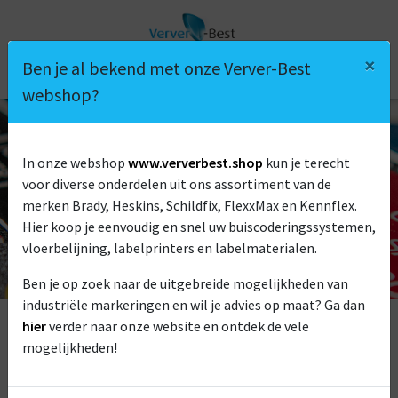
×
Ben je al bekend met onze Verver-Best
webshop?
In onze webshop
www.ververbest.shop
kun je terecht
GRAVEERPLAATJES
voor diverse onderdelen uit ons assortiment van de
merken Brady, Heskins, Schildfix, FlexxMax en Kennflex.
Hier koop je eenvoudig en snel uw buiscoderingssystemen,
vloerbelijning, labelprinters en labelmaterialen.
Ben je op zoek naar de uitgebreide mogelijkheden van
industriële markeringen en wil je advies op maat? Ga dan
hier
verder naar onze website en ontdek de vele
mogelijkheden!
Dankzij onze eigen graveermachines en jarenlange ervaring,
is de diversiteit in graveerproducten bij Verver-Best