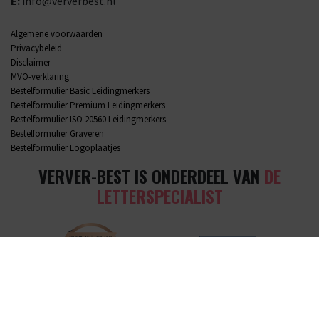
E:
info@ververbest.nl
Algemene voorwaarden
Privacybeleid
Disclaimer
MVO-verklaring
Bestelformulier Basic Leidingmerkers
Bestelformulier Premium Leidingmerkers
Bestelformulier ISO 20560 Leidingmerkers
Bestelformulier Graveren
Bestelformulier Logoplaatjes
VERVER-BEST IS ONDERDEEL VAN
DE
LETTERSPECIALIST