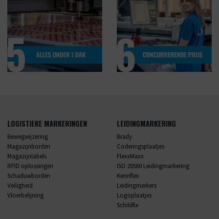
LOGISTIEKE MARKERINGEN
LEIDINGMARKERING
Bewegwijzering
Brady
Magazijnborden
Coderingsplaatjes
Magazijnlabels
FlexxMaxx
RFID oplossingen
ISO 20560 Leidingmarkering
Schaduwborden
Kennflex
Veiligheid
Leidingmerkers
Vloerbelijning
Logoplaatjes
Schildfix