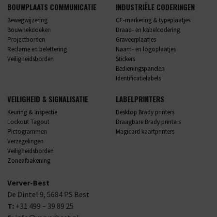
BOUWPLAATS COMMUNICATIE
INDUSTRIËLE CODERINGEN
Bewegwijzering
CE-markering & typeplaatjes
Bouwhekdoeken
Draad- en kabelcodering
Projectborden
Graveerplaatjes
Reclame en belettering
Naam- en logoplaatjes
Veiligheidsborden
Stickers
Bedieningspanelen
Identificatielabels
VEILIGHEID & SIGNALISATIE
LABELPRINTERS
Keuring & Inspectie
Desktop Brady printers
Lockout Tagout
Draagbare Brady printers
Pictogrammen
Magicard kaartprinters
Verzegelingen
Veiligheidsborden
Zoneafbakening
Verver-Best
De Dintel 9,
5684 PS
Best
T:
+31 499 – 39 89 25