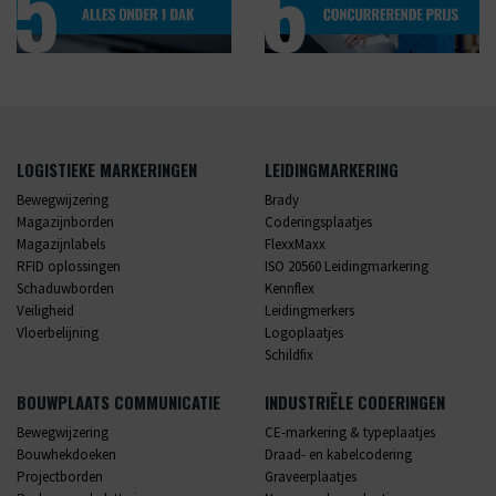
LOGISTIEKE MARKERINGEN
LEIDINGMARKERING
Bewegwijzering
Brady
Magazijnborden
Coderingsplaatjes
Magazijnlabels
FlexxMaxx
RFID oplossingen
ISO 20560 Leidingmarkering
Schaduwborden
Kennflex
Veiligheid
Leidingmerkers
Vloerbelijning
Logoplaatjes
Schildfix
BOUWPLAATS COMMUNICATIE
INDUSTRIËLE CODERINGEN
Bewegwijzering
CE-markering & typeplaatjes
Bouwhekdoeken
Draad- en kabelcodering
Projectborden
Graveerplaatjes