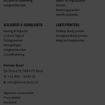
Reclame en belettering
Naam- en logoplaatjes
Veiligheidsborden
Stickers
Bedieningspanelen
Identificatielabels
VEILIGHEID & SIGNALISATIE
LABELPRINTERS
Keuring & Inspectie
Desktop Brady printers
Lockout Tagout
Draagbare Brady printers
Pictogrammen
Magicard kaartprinters
Verzegelingen
Veiligheidsborden
Zoneafbakening
Verver-Best
De Dintel 9,
5684 PS
Best
T:
+31 499 – 39 89 25
E:
info@ververbest.nl
Algemene voorwaarden
Privacybeleid
Disclaimer