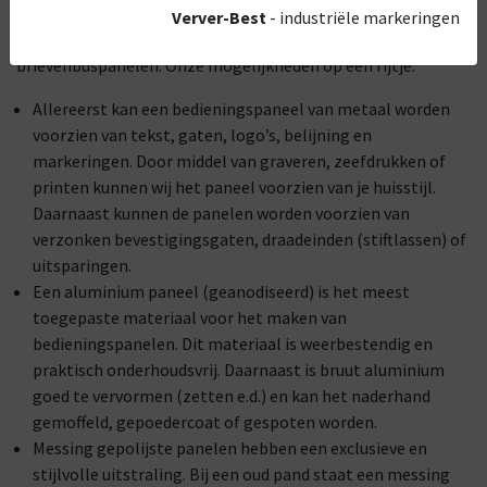
zijn processchema’s, bellentableaus,
Verver-Best
- industriële markeringen
brandmeldingspanelen, brugschema’s en
brievenbuspanelen. Onze mogelijkheden op een rijtje:
Allereerst kan een bedieningspaneel van metaal worden
voorzien van tekst, gaten, logo’s, belijning en
markeringen. Door middel van graveren, zeefdrukken of
printen kunnen wij het paneel voorzien van je huisstijl.
Daarnaast kunnen de panelen worden voorzien van
verzonken bevestigingsgaten, draadeinden (stiftlassen) of
uitsparingen.
Een aluminium paneel (geanodiseerd) is het meest
toegepaste materiaal voor het maken van
bedieningspanelen. Dit materiaal is weerbestendig en
praktisch onderhoudsvrij. Daarnaast is bruut aluminium
goed te vervormen (zetten e.d.) en kan het naderhand
gemoffeld, gepoedercoat of gespoten worden.
Messing gepolijste panelen hebben een exclusieve en
stijlvolle uitstraling. Bij een oud pand staat een messing