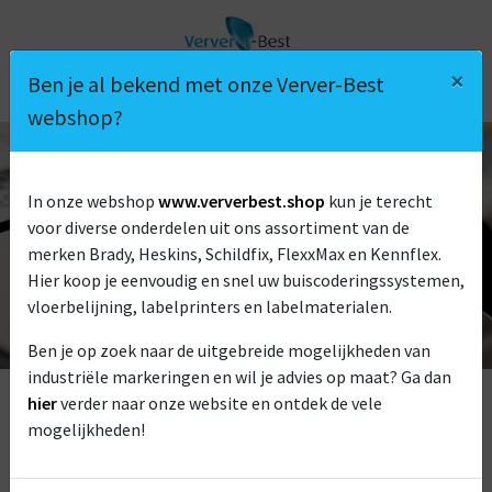
×
Ben je al bekend met onze Verver-Best
webshop?
In onze webshop
www.ververbest.shop
kun je terecht
BEDIENINGSPANELEN
voor diverse onderdelen uit ons assortiment van de
merken Brady, Heskins, Schildfix, FlexxMax en Kennflex.
Hier koop je eenvoudig en snel uw buiscoderingssystemen,
vloerbelijning, labelprinters en labelmaterialen.
Ben je op zoek naar de uitgebreide mogelijkheden van
industriële markeringen en wil je advies op maat? Ga dan
hier
verder naar onze website en ontdek de vele
mogelijkheden!
Wij produceren de bedrukking van bedieningspanelen in
diverse soorten, maten en materialen. Voorbeelden hiervan