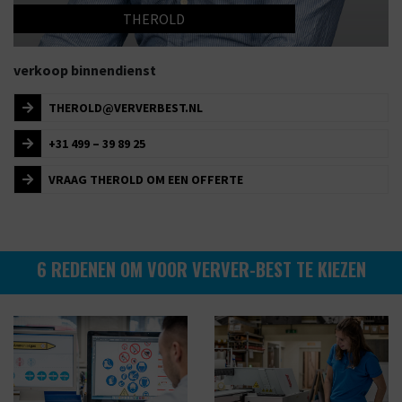
THEROLD
verkoop binnendienst
THEROLD@VERVERBEST.NL
+31 499 – 39 89 25
VRAAG THEROLD OM EEN OFFERTE
6 REDENEN OM VOOR VERVER-BEST TE KIEZEN