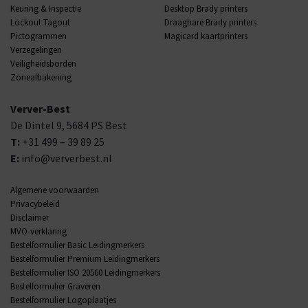
Keuring & Inspectie
Desktop Brady printers
Lockout Tagout
Draagbare Brady printers
Pictogrammen
Magicard kaartprinters
Verzegelingen
Veiligheidsborden
Zoneafbakening
Verver-Best
De Dintel 9,
5684 PS
Best
T:
+31 499 – 39 89 25
E:
info@ververbest.nl
Algemene voorwaarden
Privacybeleid
Disclaimer
MVO-verklaring
Bestelformulier Basic Leidingmerkers
Bestelformulier Premium Leidingmerkers
Bestelformulier ISO 20560 Leidingmerkers
Bestelformulier Graveren
Bestelformulier Logoplaatjes