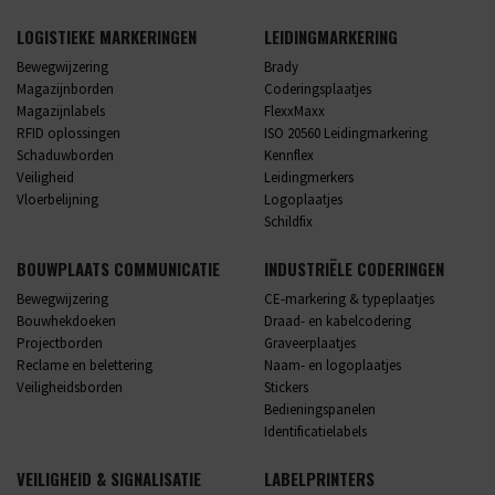
LOGISTIEKE MARKERINGEN
LEIDINGMARKERING
Bewegwijzering
Brady
Magazijnborden
Coderingsplaatjes
Magazijnlabels
FlexxMaxx
RFID oplossingen
ISO 20560 Leidingmarkering
Schaduwborden
Kennflex
Veiligheid
Leidingmerkers
Vloerbelijning
Logoplaatjes
Schildfix
BOUWPLAATS COMMUNICATIE
INDUSTRIËLE CODERINGEN
Bewegwijzering
CE-markering & typeplaatjes
Bouwhekdoeken
Draad- en kabelcodering
Projectborden
Graveerplaatjes
Reclame en belettering
Naam- en logoplaatjes
Veiligheidsborden
Stickers
Bedieningspanelen
Identificatielabels
VEILIGHEID & SIGNALISATIE
LABELPRINTERS