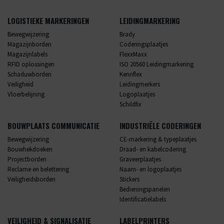
LOGISTIEKE MARKERINGEN
LEIDINGMARKERING
Bewegwijzering
Brady
Magazijnborden
Coderingsplaatjes
Magazijnlabels
FlexxMaxx
RFID oplossingen
ISO 20560 Leidingmarkering
Schaduwborden
Kennflex
Veiligheid
Leidingmerkers
Vloerbelijning
Logoplaatjes
Schildfix
BOUWPLAATS COMMUNICATIE
INDUSTRIËLE CODERINGEN
Bewegwijzering
CE-markering & typeplaatjes
Bouwhekdoeken
Draad- en kabelcodering
Projectborden
Graveerplaatjes
Reclame en belettering
Naam- en logoplaatjes
Veiligheidsborden
Stickers
Bedieningspanelen
Identificatielabels
VEILIGHEID & SIGNALISATIE
LABELPRINTERS