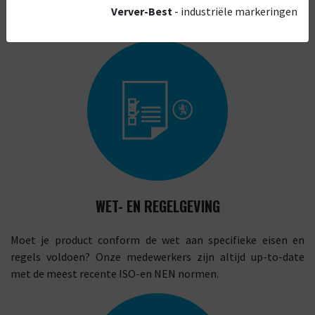
Verver-Best
- industriële markeringen
WET- EN REGELGEVING
Moet je product conform de wet aan specifieke eisen en
regels voldoen? Onze medewerkers zijn altijd up-to-date
met de meest recente ISO-en NEN normen.