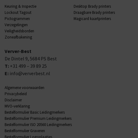
Keuring & Inspectie
Desktop Brady printers
Lockout Tagout
Draagbare Brady printers
Pictogrammen
Magicard kaartprinters
Verzegelingen
Veiligheidsborden
Zoneafbakening
Verver-Best
De Dintel 9,
5684 PS
Best
T:
+31 499 – 39 89 25
E:
info@ververbest.nl
Algemene voorwaarden
Privacybeleid
Disclaimer
MVO-verklaring
Bestelformulier Basic Leidingmerkers
Bestelformulier Premium Leidingmerkers
Bestelformulier ISO 20560 Leidingmerkers
Bestelformulier Graveren
Bestelformulier Logoplaatjes