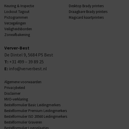
Keuring & Inspectie
Desktop Brady printers
Lockout Tagout
Draagbare Brady printers
Pictogrammen
Magicard kaartprinters
Verzegelingen
Veiligheidsborden
Zoneafbakening
Verver-Best
De Dintel 9,
5684 PS
Best
T:
+31 499 – 39 89 25
E:
info@ververbest.nl
Algemene voorwaarden
Privacybeleid
Disclaimer
MVO-verklaring
Bestelformulier Basic Leidingmerkers
Bestelformulier Premium Leidingmerkers
Bestelformulier ISO 20560 Leidingmerkers
Bestelformulier Graveren
Bestelformulier Logoplaatjes