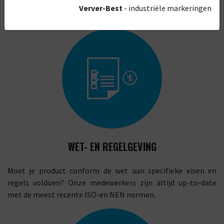
Verver-Best
- industriële markeringen
WET- EN REGELGEVING
Moet je product conform de wet aan specifieke eisen en
regels voldoen? Onze medewerkers zijn altijd up-to-date
met de meest recente ISO-en NEN normen.