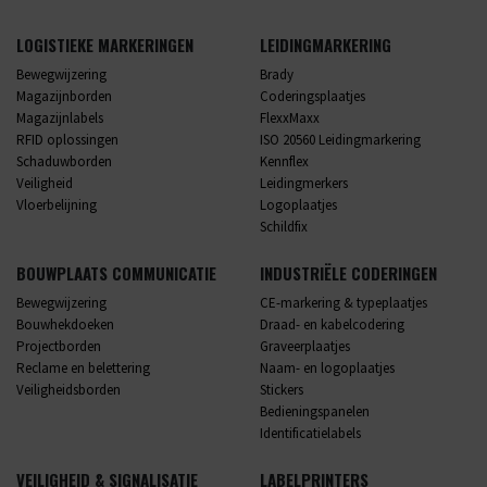
LOGISTIEKE MARKERINGEN
LEIDINGMARKERING
Bewegwijzering
Brady
Magazijnborden
Coderingsplaatjes
Magazijnlabels
FlexxMaxx
RFID oplossingen
ISO 20560 Leidingmarkering
Schaduwborden
Kennflex
Veiligheid
Leidingmerkers
Vloerbelijning
Logoplaatjes
Schildfix
BOUWPLAATS COMMUNICATIE
INDUSTRIËLE CODERINGEN
Bewegwijzering
CE-markering & typeplaatjes
Bouwhekdoeken
Draad- en kabelcodering
Projectborden
Graveerplaatjes
Reclame en belettering
Naam- en logoplaatjes
Veiligheidsborden
Stickers
Bedieningspanelen
Identificatielabels
VEILIGHEID & SIGNALISATIE
LABELPRINTERS