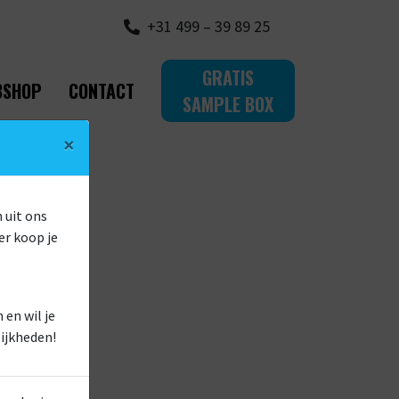
+31 499 – 39 89 25
GRATIS
BSHOP
CONTACT
SAMPLE BOX
×
 uit ons
er koop je
en wil je
ijkheden!