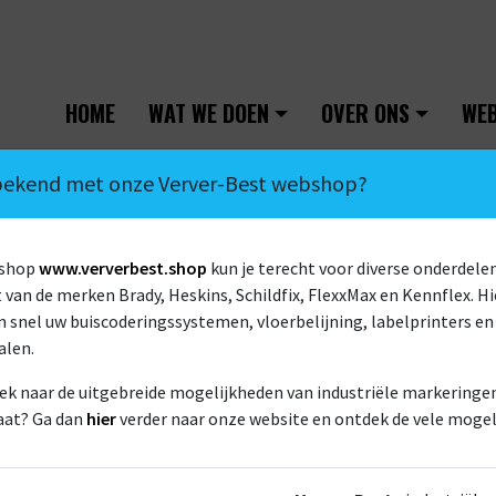
HOME
WAT WE DOEN
OVER ONS
WE
 bekend met onze Verver-Best webshop?
bshop
www.ververbest.shop
kun je terecht voor diverse onderdelen
van de merken Brady, Heskins, Schildfix, FlexxMax en Kennflex. Hi
 snel uw buiscoderingssystemen, vloerbelijning, labelprinters en
alen.
ek naar de uitgebreide mogelijkheden van industriële markeringen 
KUSTERS
aat? Ga dan
hier
verder naar onze website en ontdek de vele mogel