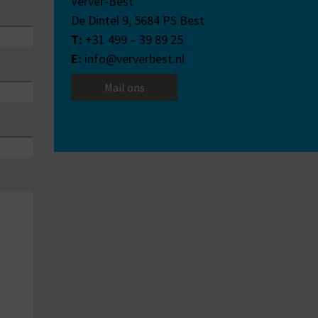
Verver-Best
De Dintel 9,
5684 PS
Best
T:
+31 499 – 39 89 25
E:
info@ververbest.nl
Mail ons