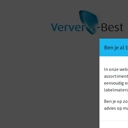
Ben je al
In onze we
assortiment 
eenvoudig en
labelmateri
Ben je op zo
advies op m