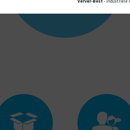
Verver-Best
- industriële