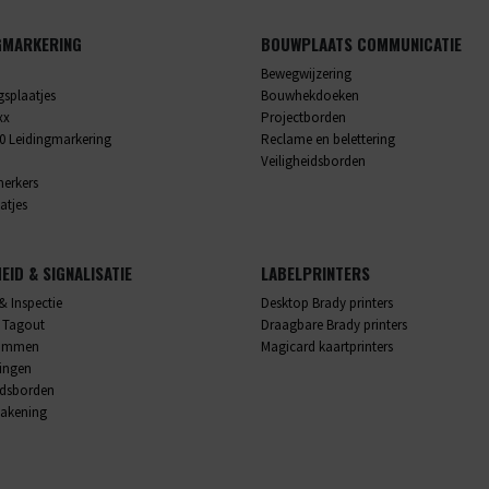
GMARKERING
BOUWPLAATS COMMUNICATIE
Bewegwijzering
splaatjes
Bouwhekdoeken
xx
Projectborden
0 Leidingmarkering
Reclame en belettering
Veiligheidsborden
merkers
atjes
HEID & SIGNALISATIE
LABELPRINTERS
& Inspectie
Desktop Brady printers
 Tagout
Draagbare Brady printers
rammen
Magicard kaartprinters
lingen
idsborden
akening