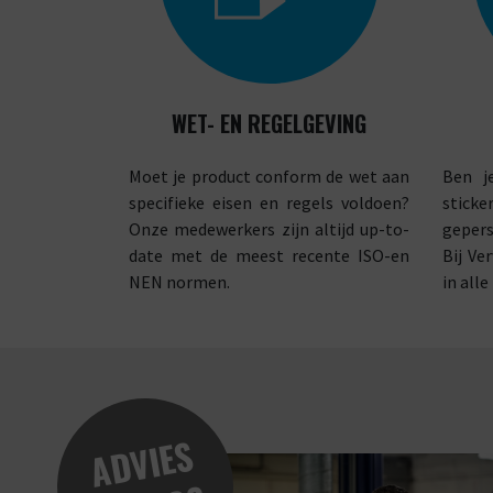
WET- EN REGELGEVING
Moet je product conform de wet aan
Ben j
specifieke eisen en regels voldoen?
stick
Onze medewerkers zijn altijd up-to-
geper
date met de meest recente ISO-en
Bij Ve
NEN normen.
in all
A
D
VI
E
S
N
O
DI
G