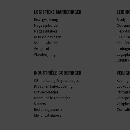
LOGISTIEKE MARKERINGEN
LEIDIN
Bewegwijzering
Brady
Magazijnborden
Codering
Magazijnlabels
FlexxMa
RFID oplossingen
ISO 2056
Schaduwborden
Kennflex
Veiligheid
Leiding
Vloerbelijning
Logopla
Schildfix
INDUSTRIËLE CODERINGEN
VEILIG
CE-markering & typeplaatjes
Keuring 
Draad- en kabelcodering
Lockout
Graveerplaatjes
Pictog
Naam- en logoplaatjes
Verzege
Stickers
Veilighe
Bedieningspanelen
Zoneafb
Identificatielabels