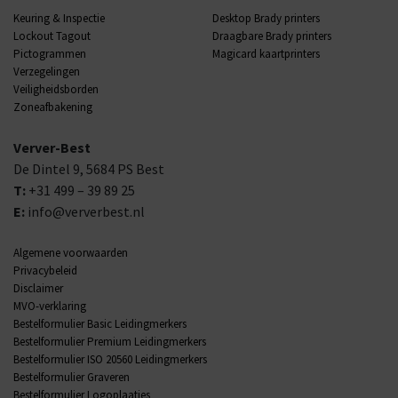
Keuring & Inspectie
Desktop Brady printers
Lockout Tagout
Draagbare Brady printers
Pictogrammen
Magicard kaartprinters
Verzegelingen
Veiligheidsborden
Zoneafbakening
Verver-Best
De Dintel 9,
5684 PS
Best
T:
+31 499 – 39 89 25
E:
info@ververbest.nl
Algemene voorwaarden
Privacybeleid
Disclaimer
MVO-verklaring
Bestelformulier Basic Leidingmerkers
Bestelformulier Premium Leidingmerkers
Bestelformulier ISO 20560 Leidingmerkers
Bestelformulier Graveren
Bestelformulier Logoplaatjes