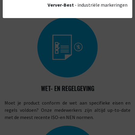
Verver-Best
- industriële markeringen
WET- EN REGELGEVING
Moet je product conform de wet aan specifieke eisen en
regels voldoen? Onze medewerkers zijn altijd up-to-date
met de meest recente ISO-en NEN normen.