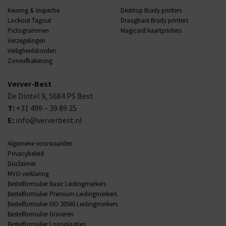
Keuring & Inspectie
Desktop Brady printers
Lockout Tagout
Draagbare Brady printers
Pictogrammen
Magicard kaartprinters
Verzegelingen
Veiligheidsborden
Zoneafbakening
Verver-Best
De Dintel 9,
5684 PS
Best
T:
+31 499 – 39 89 25
E:
info@ververbest.nl
Algemene voorwaarden
Privacybeleid
Disclaimer
MVO-verklaring
Bestelformulier Basic Leidingmerkers
Bestelformulier Premium Leidingmerkers
Bestelformulier ISO 20560 Leidingmerkers
Bestelformulier Graveren
Bestelformulier Logoplaatjes