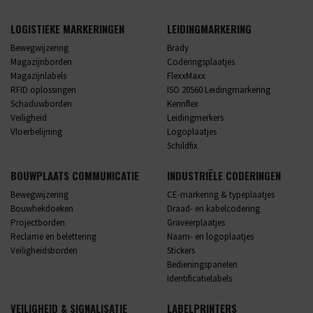
LOGISTIEKE MARKERINGEN
LEIDINGMARKERING
Bewegwijzering
Brady
Magazijnborden
Coderingsplaatjes
Magazijnlabels
FlexxMaxx
RFID oplossingen
ISO 20560 Leidingmarkering
Schaduwborden
Kennflex
Veiligheid
Leidingmerkers
Vloerbelijning
Logoplaatjes
Schildfix
BOUWPLAATS COMMUNICATIE
INDUSTRIËLE CODERINGEN
Bewegwijzering
CE-markering & typeplaatjes
Bouwhekdoeken
Draad- en kabelcodering
Projectborden
Graveerplaatjes
Reclame en belettering
Naam- en logoplaatjes
Veiligheidsborden
Stickers
Bedieningspanelen
Identificatielabels
VEILIGHEID & SIGNALISATIE
LABELPRINTERS