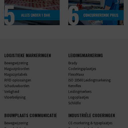
LOGISTIEKE MARKERINGEN
LEIDINGMARKERING
Bewegwijzering
Brady
Magazijnborden
Coderingsplaatjes
Magazijnlabels
FlexxMaxx
RFID oplossingen
ISO 20560 Leidingmarkering
Schaduwborden
Kennflex
Veiligheid
Leidingmerkers
Vloerbelijning
Logoplaatjes
Schildfix
BOUWPLAATS COMMUNICATIE
INDUSTRIËLE CODERINGEN
Bewegwijzering
CE-markering & typeplaatjes