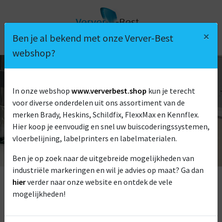
×
Ben je al bekend met onze Verver-Best
webshop?
In onze webshop
www.ververbest.shop
kun je terecht
voor diverse onderdelen uit ons assortiment van de
FREZEN
merken Brady, Heskins, Schildfix, FlexxMax en Kennflex.
Hier koop je eenvoudig en snel uw buiscoderingssystemen,
vloerbelijning, labelprinters en labelmaterialen.
Ben je op zoek naar de uitgebreide mogelijkheden van
industriële markeringen en wil je advies op maat? Ga dan
FREZEN
hier
verder naar onze website en ontdek de vele
mogelijkheden!
Frezen is een bewerking waarbij uw tekst of logo, met
gebruik van een roterend gereedschap, uit een materiaal