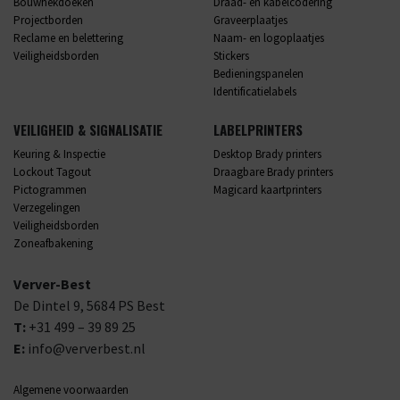
Bouwhekdoeken
Draad- en kabelcodering
Projectborden
Graveerplaatjes
Reclame en belettering
Naam- en logoplaatjes
Veiligheidsborden
Stickers
Bedieningspanelen
Identificatielabels
VEILIGHEID & SIGNALISATIE
LABELPRINTERS
Keuring & Inspectie
Desktop Brady printers
Lockout Tagout
Draagbare Brady printers
Pictogrammen
Magicard kaartprinters
Verzegelingen
Veiligheidsborden
Zoneafbakening
Verver-Best
De Dintel 9,
5684 PS
Best
T:
+31 499 – 39 89 25
E:
info@ververbest.nl
Algemene voorwaarden