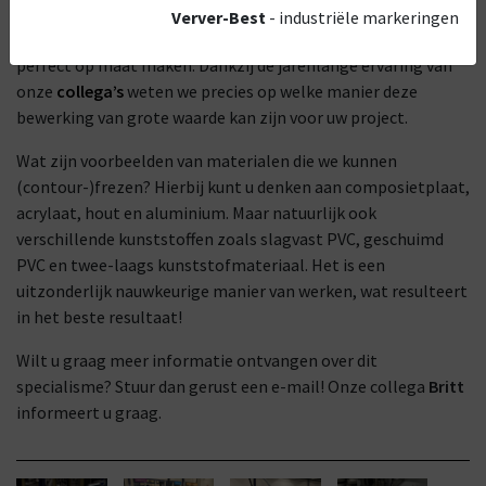
wordt verwijderd. Met behulp van onze freesmachine kunnen
Verver-Best
- industriële markeringen
wij uw pictogrammen, labels en tal van plaatmaterialen
perfect op maat maken. Dankzij de jarenlange ervaring van
onze
collega’s
weten we precies op welke manier deze
bewerking van grote waarde kan zijn voor uw project.
Wat zijn voorbeelden van materialen die we kunnen
(contour-)frezen? Hierbij kunt u denken aan composietplaat,
acrylaat, hout en aluminium. Maar natuurlijk ook
verschillende kunststoffen zoals slagvast PVC, geschuimd
PVC en twee-laags kunststofmateriaal. Het is een
uitzonderlijk nauwkeurige manier van werken, wat resulteert
in het beste resultaat!
Wilt u graag meer informatie ontvangen over dit
specialisme? Stuur dan gerust een e-mail! Onze collega
Britt
informeert u graag.