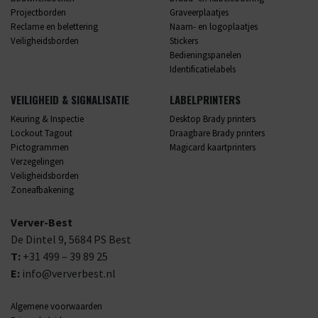
Projectborden
Graveerplaatjes
Reclame en belettering
Naam- en logoplaatjes
Veiligheidsborden
Stickers
Bedieningspanelen
Identificatielabels
VEILIGHEID & SIGNALISATIE
LABELPRINTERS
Keuring & Inspectie
Desktop Brady printers
Lockout Tagout
Draagbare Brady printers
Pictogrammen
Magicard kaartprinters
Verzegelingen
Veiligheidsborden
Zoneafbakening
Verver-Best
De Dintel 9,
5684 PS
Best
T:
+31 499 – 39 89 25
E:
info@ververbest.nl
Algemene voorwaarden