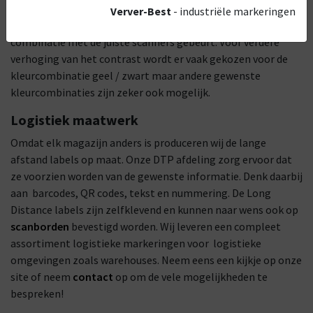
reflecterend materiaal waardoor ze ook op lange afstand te
Verver-Best
- industriële markeringen
scannen zijn. Belangrijk daarbij is dat dit natuurlijk wel in
combinatie met de juiste scanners gebeurt. Voor verdere
verhoging van het contrast wordt er vaak gekozen voor de
kleurcombinatie geel / zwart maar andere gewenste
kleurcombinaties zijn zeker ook mogelijk.
Logistiek maatwerk
Omdat elk magazijn anders is produceren wij de lange
afstand labels op maat. Onze DTP afdeling zorg ervoor dat
ze voorzien worden van de gewenste informatie. Denk daarbij
aan barcodes, QR codes, tekst en nummering. De Long
Distance labels zijn zelfklevend en kunnen naar wens ook op
scanborden
bevestigd worden. Wij leveren een compleet
assortiment logistieke markeringen voor logistieke
omgevingen zoals warehouses. Neem eens een kijkje op onze
site of neem
contact
op om de vele mogelijkheden te
bespreken!