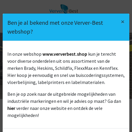
×
Ben je al bekend met onze Verver-Best
webshop?
LANGE AFSTAND
In onze webshop
www.ververbest.shop
kun je terecht
voor diverse onderdelen uit ons assortiment van de
LABELS
merken Brady, Heskins, Schildfix, FlexxMax en Kennflex.
Hier koop je eenvoudig en snel uw buiscoderingssystemen,
vloerbelijning, labelprinters en labelmaterialen.
Ben je op zoek naar de uitgebreide mogelijkheden van
industriële markeringen en wil je advies op maat? Ga dan
hier
verder naar onze website en ontdek de vele
mogelijkheden!
Lange afstand labels zijn locatielabels die van een lange
afstand scanbaar moeten zijn. Ze worden gemaakt van