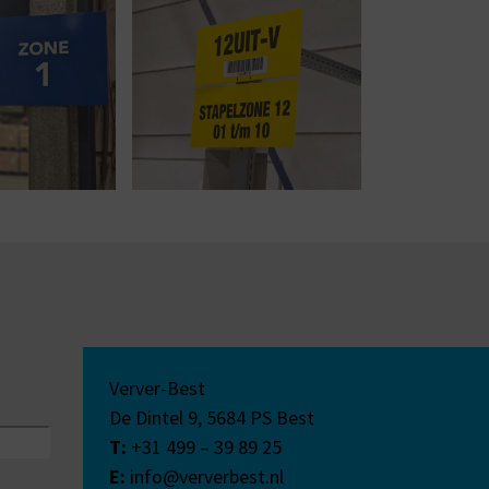
Verver-Best
De Dintel 9,
5684 PS
Best
T:
+31 499 – 39 89 25
E:
info@ververbest.nl