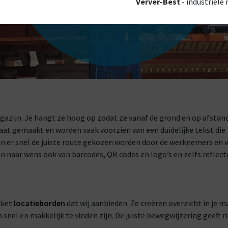
Verver-Best
- industriële
azijn. Je hangt ze hoog op zodat ze vanaf de grond en op afstand
at gemaakt en worden vaak voorzien van een duidelijke tekst die
an er snel de juiste route gekozen worden door de werknemers en 
en naar wens ook van barcodes, QR codes en logo’s en zelfs reflec
kket
locatieborden
dat wij aanbieden. Ze creëren overzicht in je m
snel en makkelijk te vinden zijn. De juiste bewegwijzering geeft r