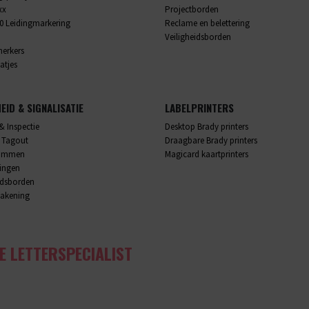
xx
Projectborden
0 Leidingmarkering
Reclame en belettering
Veiligheidsborden
merkers
atjes
HEID & SIGNALISATIE
LABELPRINTERS
& Inspectie
Desktop Brady printers
 Tagout
Draagbare Brady printers
rammen
Magicard kaartprinters
lingen
idsborden
akening
E LETTERSPECIALIST