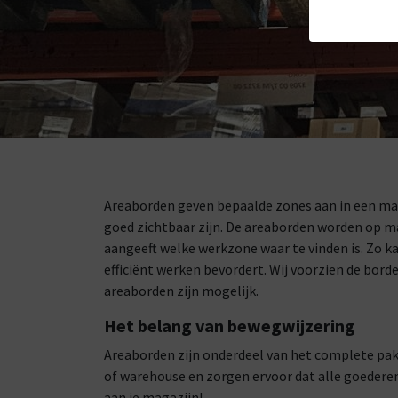
Areaborden geven bepaalde zones aan in een mag
goed zichtbaar zijn. De areaborden worden op ma
aangeeft welke werkzone waar te vinden is. Zo k
efficiënt werken bevordert. Wij voorzien de bord
areaborden zijn mogelijk.
Het belang van bewegwijzering
Areaborden zijn onderdeel van het complete pa
of warehouse en zorgen ervoor dat alle goederen 
aan je magazijn!