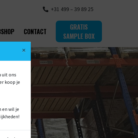
+31 499 – 39 89 25
GRATIS
BSHOP
CONTACT
SAMPLE BOX
×
 uit ons
er koop je
en wil je
ijkheden!