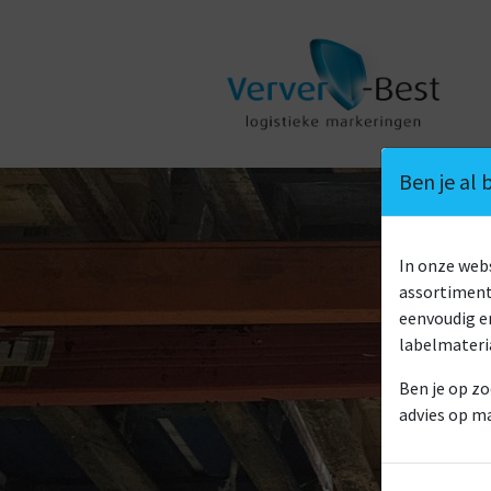
Ben je al
In onze we
assortiment 
eenvoudig en
labelmateri
Ben je op zo
advies op m