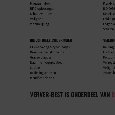
Magazijnlabels
FlexxMa
RFID oplossingen
ISO 2056
Schaduwborden
Kennflex
Veiligheid
Leiding
Vloerbelijning
Logopla
Schildfix
INDUSTRIËLE CODERINGEN
VEILIG
CE-markering & typeplaatjes
Keuring 
Draad- en kabelcodering
Lockout
Graveerplaatjes
Pictog
Naam- en logoplaatjes
Verzege
Stickers
Veilighe
Bedieningspanelen
Zoneafb
Identificatielabels
VERVER-BEST IS ONDERDEEL VAN
D