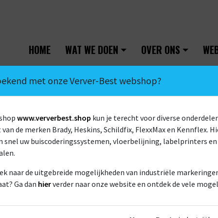
HOME
WAT WE DOEN
OVER ONS
WE
 bekend met onze Verver-Best webshop?
bshop
www.ververbest.shop
kun je terecht voor diverse onderdelen
van de merken Brady, Heskins, Schildfix, FlexxMax en Kennflex. Hi
 snel uw buiscoderingssystemen, vloerbelijning, labelprinters en
alen.
ek naar de uitgebreide mogelijkheden van industriële markeringen 
AREABORDEN
aat? Ga dan
hier
verder naar onze website en ontdek de vele mogel