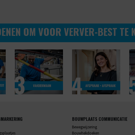
DENEN OM VOOR VERVER-BEST TE K
GMARKERING
BOUWPLAATS COMMUNICATIE
Bewegwijzering
splaatjes
Bouwhekdoeken