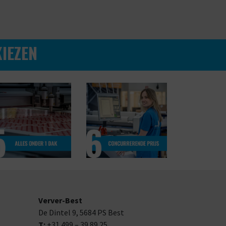
IEZEN
Verver-Best
De Dintel 9,
5684 PS
Best
T:
+31 499 – 39 89 25