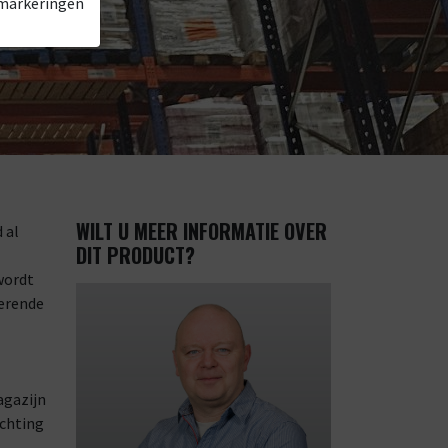
 markeringen
WILT U MEER INFORMATIE OVER
 al
DIT PRODUCT?
wordt
terende
agazijn
ichting