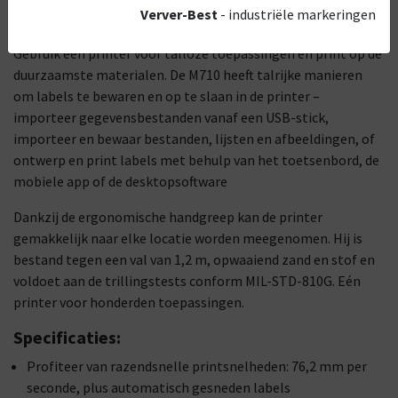
Print met een snelheid van 76,2 mm per seconde. Snijd de
Verver-Best
- industriële markeringen
labels automatisch. Werk de hele dag met één volle batterij.
Gebruik één printer voor talloze toepassingen en print op de
duurzaamste materialen. De M710 heeft talrijke manieren
om labels te bewaren en op te slaan in de printer –
importeer gegevensbestanden vanaf een USB-stick,
importeer en bewaar bestanden, lijsten en afbeeldingen, of
ontwerp en print labels met behulp van het toetsenbord, de
mobiele app of de desktopsoftware
Dankzij de ergonomische handgreep kan de printer
gemakkelijk naar elke locatie worden meegenomen. Hij is
bestand tegen een val van 1,2 m, opwaaiend zand en stof en
voldoet aan de trillingstests conform MIL-STD-810G. Eén
printer voor honderden toepassingen.
Specificaties:
Profiteer van razendsnelle printsnelheden: 76,2 mm per
seconde, plus automatisch gesneden labels