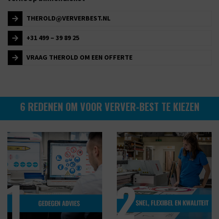
THEROLD@VERVERBEST.NL
+31 499 – 39 89 25
VRAAG THEROLD OM EEN OFFERTE
6 REDENEN OM VOOR VERVER-BEST TE KIEZEN