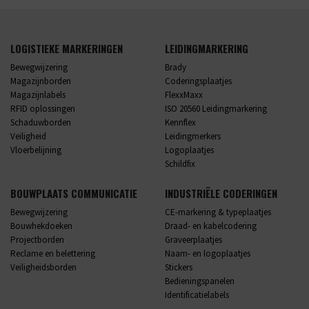
LOGISTIEKE MARKERINGEN
LEIDINGMARKERING
Bewegwijzering
Brady
Magazijnborden
Coderingsplaatjes
Magazijnlabels
FlexxMaxx
RFID oplossingen
ISO 20560 Leidingmarkering
Schaduwborden
Kennflex
Veiligheid
Leidingmerkers
Vloerbelijning
Logoplaatjes
Schildfix
BOUWPLAATS COMMUNICATIE
INDUSTRIËLE CODERINGEN
Bewegwijzering
CE-markering & typeplaatjes
Bouwhekdoeken
Draad- en kabelcodering
Projectborden
Graveerplaatjes
Reclame en belettering
Naam- en logoplaatjes
Veiligheidsborden
Stickers
Bedieningspanelen
Identificatielabels