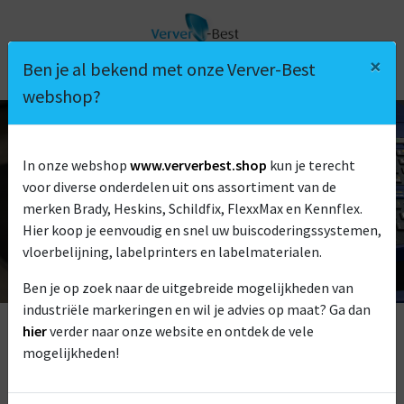
×
Ben je al bekend met onze Verver-Best
webshop?
In onze webshop
www.ververbest.shop
kun je terecht
BRADY M710
voor diverse onderdelen uit ons assortiment van de
merken Brady, Heskins, Schildfix, FlexxMax en Kennflex.
Hier koop je eenvoudig en snel uw buiscoderingssystemen,
vloerbelijning, labelprinters en labelmaterialen.
Ben je op zoek naar de uitgebreide mogelijkheden van
industriële markeringen en wil je advies op maat? Ga dan
hier
verder naar onze website en ontdek de vele
mogelijkheden!
De Brady M710 Labelprinter (voorheen de BMP71) is de
snelste en meest geavanceerde draagbare labelprinter ooit.