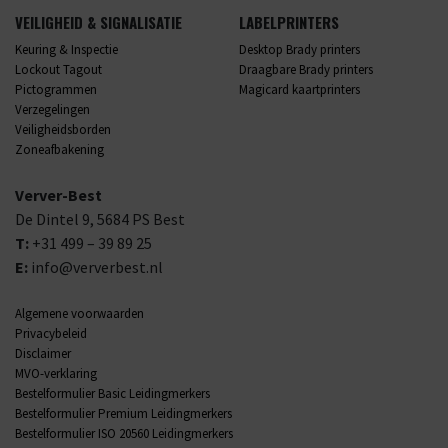
VEILIGHEID & SIGNALISATIE
LABELPRINTERS
Keuring & Inspectie
Desktop Brady printers
Lockout Tagout
Draagbare Brady printers
Pictogrammen
Magicard kaartprinters
Verzegelingen
Veiligheidsborden
Zoneafbakening
Verver-Best
De Dintel 9,
5684 PS
Best
T:
+31 499 – 39 89 25
E:
info@ververbest.nl
Algemene voorwaarden
Privacybeleid
Disclaimer
MVO-verklaring
Bestelformulier Basic Leidingmerkers
Bestelformulier Premium Leidingmerkers
Bestelformulier ISO 20560 Leidingmerkers