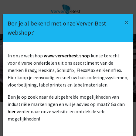
×
Ben je al bekend met onze Verver-Best
webshop?
In onze webshop
www.ververbest.shop
kun je terecht
BRADY M410
voor diverse onderdelen uit ons assortiment van de
merken Brady, Heskins, Schildfix, FlexxMax en Kennflex.
Hier koop je eenvoudig en snel uw buiscoderingssystemen,
vloerbelijning, labelprinters en labelmaterialen.
Ben je op zoek naar de uitgebreide mogelijkheden van
industriële markeringen en wil je advies op maat? Ga dan
hier
verder naar onze website en ontdek de vele
mogelijkheden!
De Brady M410 is een krachtige printer voor elektrische en
datacomprofessionals. Deze labelprinter is speciaal