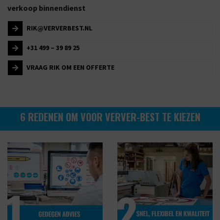
verkoop binnendienst
RIK@VERVERBEST.NL
+31 499 – 39 89 25
VRAAG RIK OM EEN OFFERTE
6 REDENEN OM VOOR VERVER-BEST TE KIEZEN