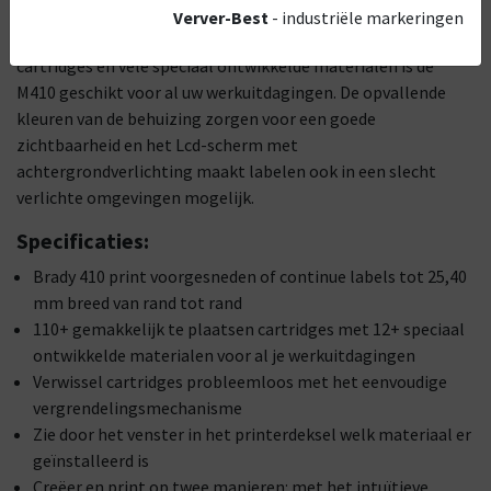
ontworpen voor het printen van kwalitatieve labels tot 25,40
Verver-Best
- industriële markeringen
mm breed. Met meer dan 110 gemakkelijk te plaatsen
cartridges en vele speciaal ontwikkelde materialen is de
M410 geschikt voor al uw werkuitdagingen. De opvallende
kleuren van de behuizing zorgen voor een goede
zichtbaarheid en het Lcd-scherm met
achtergrondverlichting maakt labelen ook in een slecht
verlichte omgevingen mogelijk.
Specificaties:
Brady 410 print voorgesneden of continue labels tot 25,40
mm breed van rand tot rand
110+ gemakkelijk te plaatsen cartridges met 12+ speciaal
ontwikkelde materialen voor al je werkuitdagingen
Verwissel cartridges probleemloos met het eenvoudige
vergrendelingsmechanisme
Zie door het venster in het printerdeksel welk materiaal er
geïnstalleerd is
Creëer en print op twee manieren: met het intuïtieve