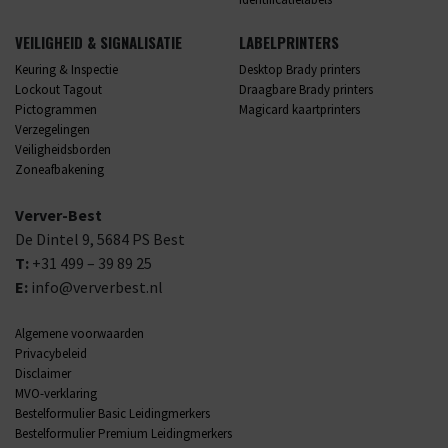
VEILIGHEID & SIGNALISATIE
LABELPRINTERS
Keuring & Inspectie
Desktop Brady printers
Lockout Tagout
Draagbare Brady printers
Pictogrammen
Magicard kaartprinters
Verzegelingen
Veiligheidsborden
Zoneafbakening
Verver-Best
De Dintel 9,
5684 PS
Best
T:
+31 499 – 39 89 25
E:
info@ververbest.nl
Algemene voorwaarden
Privacybeleid
Disclaimer
MVO-verklaring
Bestelformulier Basic Leidingmerkers
Bestelformulier Premium Leidingmerkers