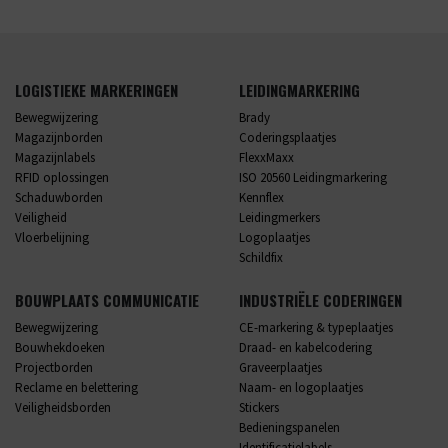
LOGISTIEKE MARKERINGEN
LEIDINGMARKERING
Bewegwijzering
Brady
Magazijnborden
Coderingsplaatjes
Magazijnlabels
FlexxMaxx
RFID oplossingen
ISO 20560 Leidingmarkering
Schaduwborden
Kennflex
Veiligheid
Leidingmerkers
Vloerbelijning
Logoplaatjes
Schildfix
BOUWPLAATS COMMUNICATIE
INDUSTRIËLE CODERINGEN
Bewegwijzering
CE-markering & typeplaatjes
Bouwhekdoeken
Draad- en kabelcodering
Projectborden
Graveerplaatjes
Reclame en belettering
Naam- en logoplaatjes
Veiligheidsborden
Stickers
Bedieningspanelen
Identificatielabels