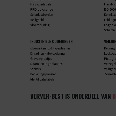
Magazijnlabels
FlexxMa
RFID oplossingen
ISO 2056
Schaduwborden
Kennflex
Veiligheid
Leiding
Vloerbelijning
Logopla
Schildfix
INDUSTRIËLE CODERINGEN
VEILIG
CE-markering & typeplaatjes
Keuring 
Draad- en kabelcodering
Lockout
Graveerplaatjes
Pictog
Naam- en logoplaatjes
Verzege
Stickers
Veilighe
Bedieningspanelen
Zoneafb
Identificatielabels
VERVER-BEST IS ONDERDEEL VAN
D