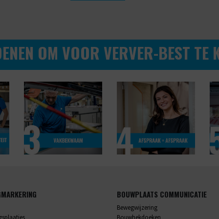
DENEN OM VOOR VERVER-BEST TE K
GMARKERING
BOUWPLAATS COMMUNICATIE
Bewegwijzering
splaatjes
Bouwhekdoeken