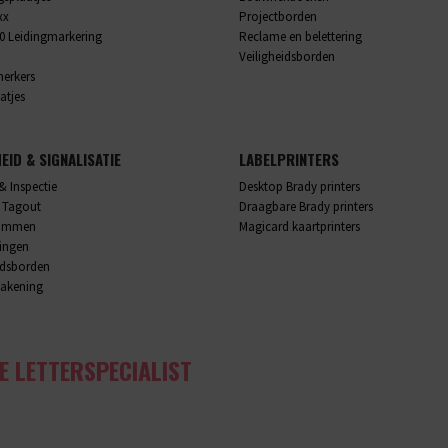
xx
Projectborden
0 Leidingmarkering
Reclame en belettering
Veiligheidsborden
merkers
atjes
HEID & SIGNALISATIE
LABELPRINTERS
& Inspectie
Desktop Brady printers
 Tagout
Draagbare Brady printers
rammen
Magicard kaartprinters
lingen
idsborden
akening
E LETTERSPECIALIST