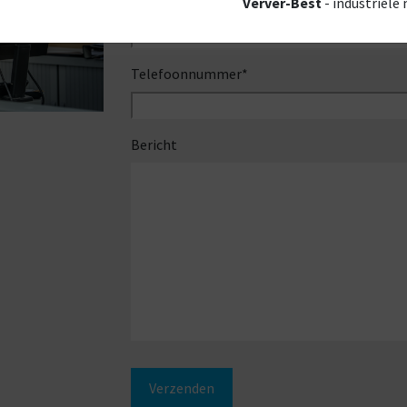
Bedrijfsnaam
*
Verver-Best
- industriële
Telefoonnummer
*
Bericht