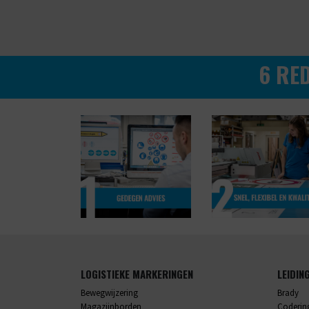
6 RE
LOGISTIEKE MARKERINGEN
LEIDIN
Bewegwijzering
Brady
Magazijnborden
Codering