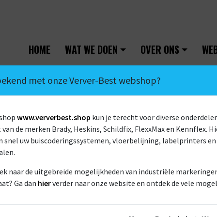
HOME
WAT WE DOEN
OVER ONS
WE
 bekend met onze Verver-Best webshop?
bshop
www.ververbest.shop
kun je terecht voor diverse onderdelen
van de merken Brady, Heskins, Schildfix, FlexxMax en Kennflex. Hi
 snel uw buiscoderingssystemen, vloerbelijning, labelprinters en
alen.
HOE KUNNEN WE U BEREIKEN?
ek naar de uitgebreide mogelijkheden van industriële markeringen 
Voor- en achternaam
*
aat? Ga dan
hier
verder naar onze website en ontdek de vele mogel