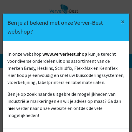
×
Ben je al bekend met onze Verver-Best
webshop?
ANTI-FRAUDE STICKERS
In onze webshop
www.ververbest.shop
kun je terecht
6 REDENEN OM VOOR VERVER-BEST TE KIEZEN
voor diverse onderdelen uit ons assortiment van de
merken Brady, Heskins, Schildfix, FlexxMax en Kennflex.
Hier koop je eenvoudig en snel uw buiscoderingssystemen,
vloerbelijning, labelprinters en labelmaterialen.
Ben je op zoek naar de uitgebreide mogelijkheden van
industriële markeringen en wil je advies op maat? Ga dan
hier
verder naar onze website en ontdek de vele
mogelijkheden!