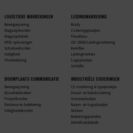
LOGISTIEKE MARKERINGEN
LEIDINGMARKERING
Bewegwijzering
Brady
Magazijnborden
Coderingsplaatjes
Magazijnlabels
FlexxMaxx
RFID oplossingen
ISO 20560 Leidingmarkering
Schaduwborden
Kennflex
Veiligheid
Leidingmerkers
Vloerbelijning
Logoplaatjes
Schildfix
BOUWPLAATS COMMUNICATIE
INDUSTRIËLE CODERINGEN
Bewegwijzering
CE-markering & typeplaatjes
Bouwhekdoeken
Draad- en kabelcodering
Projectborden
Graveerplaatjes
Reclame en belettering
Naam- en logoplaatjes
Veiligheidsborden
Stickers
Bedieningspanelen
Identificatielabels