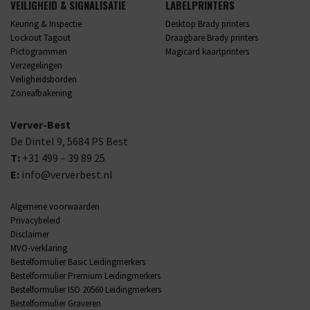
VEILIGHEID & SIGNALISATIE
LABELPRINTERS
Keuring & Inspectie
Desktop Brady printers
Lockout Tagout
Draagbare Brady printers
Pictogrammen
Magicard kaartprinters
Verzegelingen
Veiligheidsborden
Zoneafbakening
Verver-Best
De Dintel 9,
5684 PS
Best
T:
+31 499 – 39 89 25
E:
info@ververbest.nl
Algemene voorwaarden
Privacybeleid
Disclaimer
MVO-verklaring
Bestelformulier Basic Leidingmerkers
Bestelformulier Premium Leidingmerkers
Bestelformulier ISO 20560 Leidingmerkers
Bestelformulier Graveren